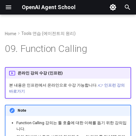
OpenAI Agent School
검
색
Tools 연습 (에이전트의 원리)
Home
01. OpenAI Platform 소개 및 가입
04. AI 기초 및 LLM의 입출력 구조
함수 정의
14. MAS 및 Agent Builder 개요
20. Chatkit 템플릿 복제 (Github)
23. Fine-tuning 개요
25. 개발 환경 (Codespaces) 구축
OpenAI Python SDK
파이썬 SDK로 API 
어
09. Function Calling
를
02. 토큰과 요금 정책
05. 비추론 모델 실습 (GPT-4 등)
15. 조건(If/else)에 따른 핸드오프
21. API Key, 워크플로우 ID 생성
24. Fine-tuning 실습
26. FastMCP로 MCP 개발
🔗 Fine Tuining Data Creator
주요 속성 설명
API 요청 및 input 구조
(feat. 바이브 코딩)
입
03. 조직 설정 및 무료 할당량 받기
06. 프롬프트 엔지니어링 실습
16. Guardrails로 안전한 대화
22. Cloudflare로 앱 배포하기
함수 정의 예시
이미지와 파일 입력
온라인 강의 수강 (인프런)
력
27. Smithery로 MCP 배포
07. 추론 모델 실습 (GPT-5 등)
17. state(전역), input(지역),
Prompt Variables 활용
본 내용은 인프런에서 온라인으로 수강 가능합니다.
👉 인프런 강의
하
바로가기
workflow(입력) 변수
세
API 응답 및 id로 재요
요
18. MCP 및 widget으로 UI 답변
Note
API Stream 응답 처리
19. 반복문(While)과 File search
Function Calling 강의는 툴 호출에 대한 이해를 돕기 위한 강의입
니다.
이미지 생성 응답 처리