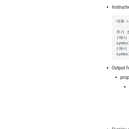
Instructi
Output f
prop