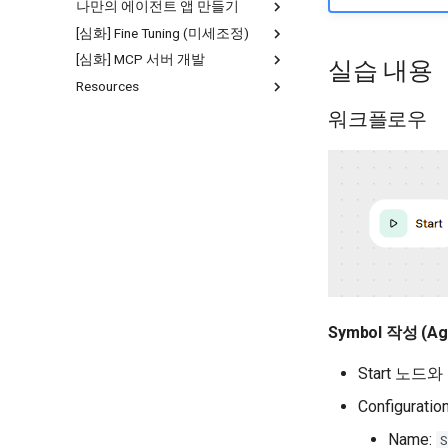
나만의 에이전트 앱 만들기
[심화] Fine Tuning (미세조정)
20. Chatkit 템플릿 복제 (Github)
21. API Key, 워크플로우 ID 생성
[심화] MCP 서버 개발
23. Fine-tuning 개요
실습 내용
22. Cloudflare로 앱 배포하기
24. Fine-tuning 실습
Resources
25. 개발 환경 (Codespaces) 구
축
OpenAI Python SDK
워크플로우
26. FastMCP로 MCP 개발
🔗 Fine Tuining Data Creator
파이썬 SDK로 API 시작하기
(feat. 바이브 코딩)
API 요청 및 input 구조
27. Smithery로 MCP 배포
이미지와 파일 입력
Prompt Variables 활용
API 응답 및 id로 재요청
API Stream 응답 처리
이미지 생성 응답 처리
Function Call 응답 처리
Symbol 작성 (Ag
MCP 응답 처리
Code Interpreter 응답 처리
Start 노드
Configuratio
Name: