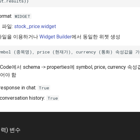
ormat:
WIDGET
 파일:
stock_price.widget
파일을 이용하거나
Widget Builder
에서 동일한 위젯 생성
Code에서 schema -> properties에 symbol, price, currenc
어야 함
response in chat:
True
 conversation history:
True
w(입력) 변수