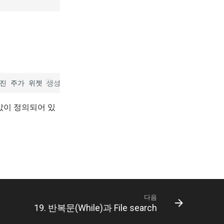
y 속성값이 정의되어 있
다음
19. 반복문(While)과 File search