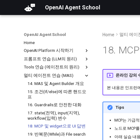
OpenAI Agent School
OpenAI Agent School
멀티 에이전
Home
Home
18. MC
OpenAI Platform 시작하기
프롬프트 연습 (LLM의 원리)
01. OpenAI Platform 소개 및 가
입
Tools 연습 (에이전트의 원리)
04. AI 기초 및 LLM의 입출력 구
02. 토큰과 요금 정책
조
멀티 에이전트 연습 (MAS)
08. Tools와 Agent 원리
온라인 강의 
03. 조직 설정 및 무료 할당량 받
05. 비추론 모델 실습 (GPT-4 등)
09. Function Calling
14. MAS 및 Agent Builder 개요
기
본 내용은 인프런
06. 프롬프트 엔지니어링 실습
10. Web Search
15. 조건(If/else)에 따른 핸드오
07. 추론 모델 실습 (GPT-5 등)
프
11. Code Interpreter
16. Guardrails로 안전한 대화
12. RAG (File Search)
Tips
17. state(전역), input(지역),
13. MCP (Model Context
workflow(입력) 변수
Protocol)
MCP는 가급적
18. MCP 및 widget으로 UI 답변
노드로 MCP를
19. 반복문(While)과 File search
아래 실습 내용