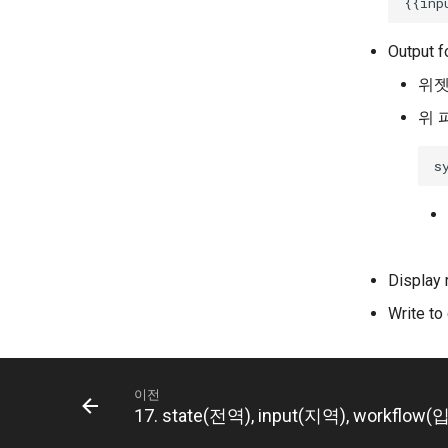
Output f
위젯
위 
Display 
Write to
이전
17. state(전역), input(지역), workflo