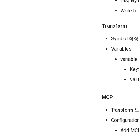
Display 
Write to
Transform
Symbol 작
Variables
variable
Key
Val
MCP
Transform
Configuratio
Add MCP