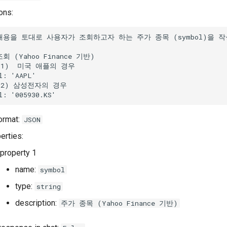
ons:
ormat:
JSON
erties:
property 1
name:
symbol
type:
string
description:
주가 종목 (Yahoo Finance 기반)