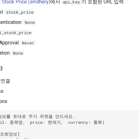
:
Stock Price (smithery)
에서
가 포함된 URL 입력
api_key
el:
stock_price
entication:
None
t_stock_price
Approval:
Never
ation:
None
)
 연결
ns
ons: