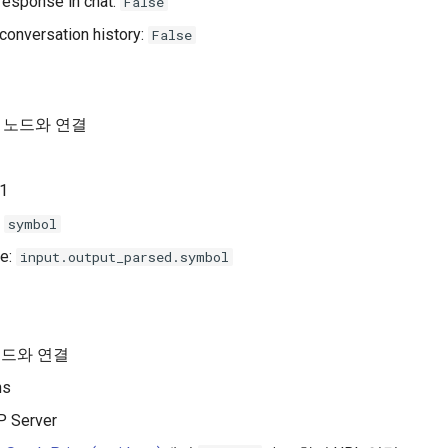
response in chat:
False
 conversation history:
False
성 노드와 연결
 1
:
symbol
ue:
input.output_parsed.symbol
 노드와 연결
ns
 Server