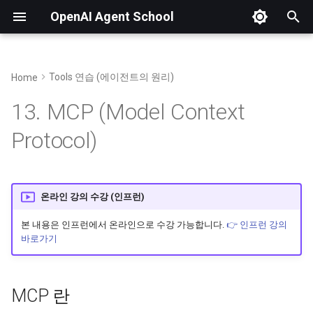
OpenAI Agent School
검
색
Tools 연습 (에이전트의 원리)
Home
01. OpenAI Platform 소개 및 가입
04. AI 기초 및 LLM의 입출력 구조
MCP 란
14. MAS 및 Agent Builder 개요
20. Chatkit 템플릿 복제 (Github)
23. Fine-tuning 개요
25. 개발 환경 (Codespaces) 구축
OpenAI Python SDK
파이썬 SDK로 API 
어
13. MCP (Model Context
를
02. 토큰과 요금 정책
05. 비추론 모델 실습 (GPT-4 등)
15. 조건(If/else)에 따른 핸드오프
21. API Key, 워크플로우 ID 생성
24. Fine-tuning 실습
26. FastMCP로 MCP 개발
🔗 Fine Tuining Data Creator
MCP가 가지는 의미
API 요청 및 input 구조
Protocol)
(feat. 바이브 코딩)
입
03. 조직 설정 및 무료 할당량 받기
06. 프롬프트 엔지니어링 실습
16. Guardrails로 안전한 대화
22. Cloudflare로 앱 배포하기
MCP 서버 위치
이미지와 파일 입력
력
27. Smithery로 MCP 배포
07. 추론 모델 실습 (GPT-5 등)
17. state(전역), input(지역),
MCP 인증 방식
Prompt Variables 활용
온라인 강의 수강 (인프런)
하
workflow(입력) 변수
세
본 내용은 인프런에서 온라인으로 수강 가능합니다.
👉 인프런 강의
호스팅 기반 MCP 서버 제공 업체
API 응답 및 id로 재요
바로가기
요
18. MCP 및 widget으로 UI 답변
Zapier MCP
API Stream 응답 처리
19. 반복문(While)과 File search
MCP 란
Smithery AI
이미지 생성 응답 처리