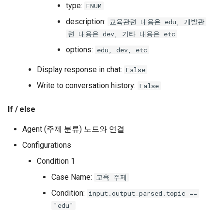
type:
ENUM
description:
교육관련 내용은 edu, 개발관
련 내용은 dev, 기타 내용은 etc
options:
edu, dev, etc
Display response in chat:
False
Write to conversation history:
False
If / else
Agent (주제 분류) 노드와 연결
Configurations
Condition 1
Case Name:
교육 주제
Condition:
input.output_parsed.topic ==
"edu"