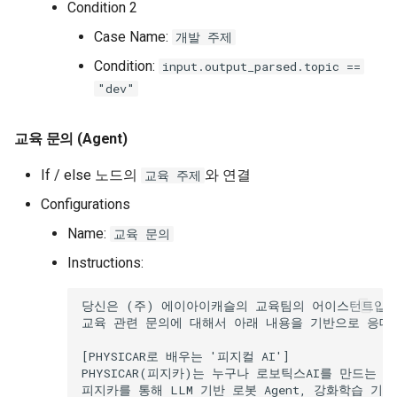
Condition 2
Case Name:
개발 주제
Condition:
input.output_parsed.topic ==
"dev"
교육 문의 (Agent)
If / else 노드의
와 연결
교육 주제
Configurations
Name:
교육 문의
Instructions: