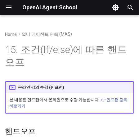
OpenAI Agent School
검
색
멀티 에이전트 연습 (MAS)
Home
01. OpenAI Platform 소개 및 가입
04. AI 기초 및 LLM의 입출력 구조
08. Tools와 Agent 원리
핸드오프
20. Chatkit 템플릿 복제 (Github)
23. Fine-tuning 개요
25. 개발 환경 (Codespaces) 구축
OpenAI Python SDK
파이썬 SDK로 API 
어
15. 조건(If/else)에 따른 핸드
를
02. 토큰과 요금 정책
05. 비추론 모델 실습 (GPT-4 등)
09. Function Calling
실습 내용
21. API Key, 워크플로우 ID 생성
24. Fine-tuning 실습
26. FastMCP로 MCP 개발
🔗 Fine Tuining Data Creator
API 요청 및 input 구조
오프
(feat. 바이브 코딩)
입
03. 조직 설정 및 무료 할당량 받기
06. 프롬프트 엔지니어링 실습
10. Web Search
22. Cloudflare로 앱 배포하기
워크플로우
이미지와 파일 입력
력
27. Smithery로 MCP 배포
07. 추론 모델 실습 (GPT-5 등)
11. Code Interpreter
노드 구성
Prompt Variables 활용
온라인 강의 수강 (인프런)
하
세
본 내용은 인프런에서 온라인으로 수강 가능합니다.
👉 인프런 강의
12. RAG (File Search)
주제 분류 (Agent)
API 응답 및 id로 재요
바로가기
요
13. MCP (Model Context
If / else
API Stream 응답 처리
Protocol)
핸드오프
교육 문의 (Agent)
이미지 생성 응답 처리