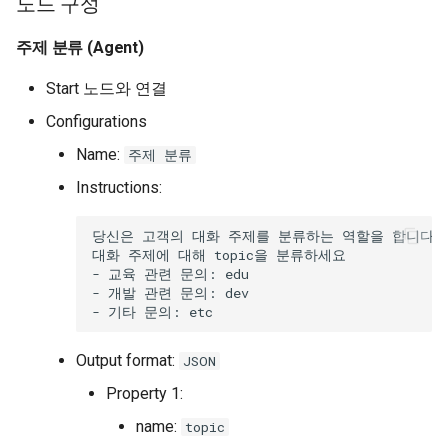
노드 구성
주제 분류 (Agent)
Start 노드와 연결
Configurations
Name:
주제 분류
Instructions:
Output format:
JSON
Property 1:
name:
topic