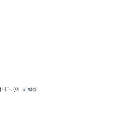
니다. (예:
# 뺄셈