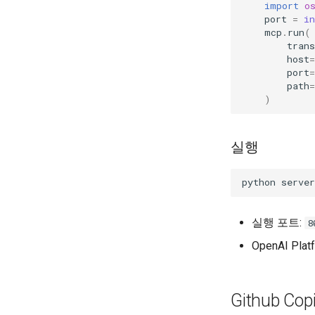
import
o
port
=
in
mcp
.
run
(
trans
host
=
port
=
path
=
)
실행
python
실행 포트:
8
OpenAI P
Github C