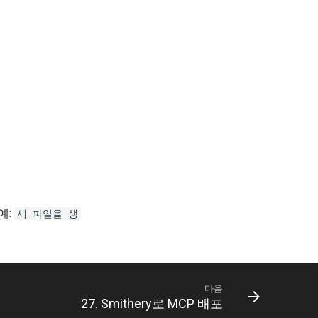
예:
새 파일을 생
다음
27. Smithery로 MCP 배포