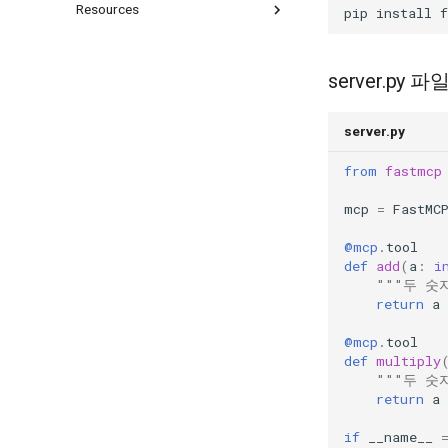
Resources
pip
install
OpenAI Python SDK
🔗 Fine Tuining Data Creator
파이썬 SDK로 API 시작하기
server.py 
API 요청 및 input 구조
이미지와 파일 입력
server.py
Prompt Variables 활용
API 응답 및 id로 재요청
from
fastmcp
API Stream 응답 처리
mcp
=
FastMC
이미지 생성 응답 처리
Function Call 응답 처리
@mcp
.
tool
def
add
(
a
:
i
MCP 응답 처리
"""두 숫
Code Interpreter 응답 처리
return
a
@mcp
.
tool
def
multiply
"""두 숫
return
a
if
__name__