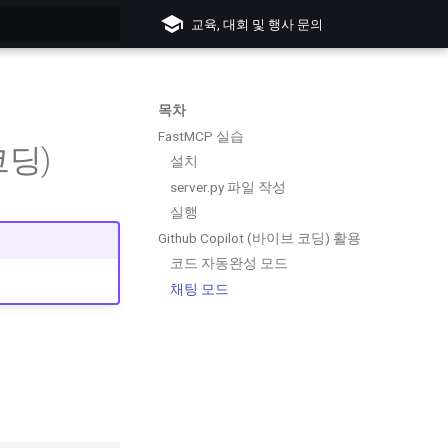
교육, 대회 및 행사 문의
입력하세요
목차
FastMCP 실습
코딩)
설치
server.py 파일 작성
실행
Github Copilot (바이브 코딩) 활용
코드 자동완성 모드
채팅 모드