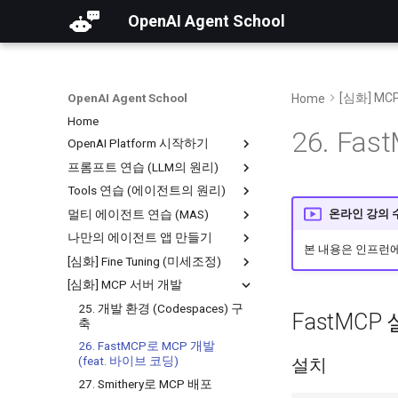
OpenAI Agent School
OpenAI Agent School
[심화] MC
Home
Home
26. Fa
OpenAI Platform 시작하기
프롬프트 연습 (LLM의 원리)
01. OpenAI Platform 소개 및 가
입
Tools 연습 (에이전트의 원리)
04. AI 기초 및 LLM의 입출력 구
02. 토큰과 요금 정책
조
멀티 에이전트 연습 (MAS)
08. Tools와 Agent 원리
온라인 강의 
03. 조직 설정 및 무료 할당량 받
05. 비추론 모델 실습 (GPT-4 등)
09. Function Calling
나만의 에이전트 앱 만들기
14. MAS 및 Agent Builder 개요
기
본 내용은 인프런
06. 프롬프트 엔지니어링 실습
10. Web Search
15. 조건(If/else)에 따른 핸드오
[심화] Fine Tuning (미세조정)
20. Chatkit 템플릿 복제 (Github)
07. 추론 모델 실습 (GPT-5 등)
프
11. Code Interpreter
21. API Key, 워크플로우 ID 생성
[심화] MCP 서버 개발
23. Fine-tuning 개요
16. Guardrails로 안전한 대화
12. RAG (File Search)
22. Cloudflare로 앱 배포하기
24. Fine-tuning 실습
25. 개발 환경 (Codespaces) 구
FastMCP
17. state(전역), input(지역),
축
13. MCP (Model Context
workflow(입력) 변수
Protocol)
26. FastMCP로 MCP 개발
18. MCP 및 widget으로 UI 답변
(feat. 바이브 코딩)
설치
19. 반복문(While)과 File search
27. Smithery로 MCP 배포