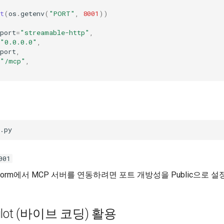
s
t
(
os
.
getenv
(
"PORT"
,
8001
))
port
=
"streamable-http"
,
"0.0.0.0"
,
port
,
"/mcp"
,
001
latform에서 MCP 서버를 연동하려면 포트 개방성을 Public으로 
opilot (바이브 코딩) 활용