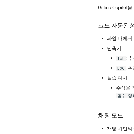
Github Cop
코드 자동완성
파일 내에서
단축키
: 
Tab
: 
ESC
실습 예시
주석을 작
함수 정
채팅 모드
채팅 기반의