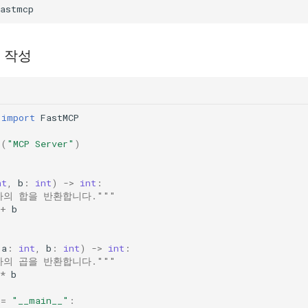
파일 작성
import
FastMCP
P
(
"MCP Server"
)
nt
,
b
:
int
)
->
int
:
자의 합을 반환합니다."""
+
b
(
a
:
int
,
b
:
int
)
->
int
:
자의 곱을 반환합니다."""
*
b
==
"__main__"
: