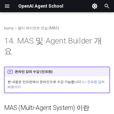
OpenAI Agent School
검
색
멀티 에이전트 연습 (MAS)
Home
01. OpenAI Platform 소개 및 가입
04. AI 기초 및 LLM의 입출력 구조
08. Tools와 Agent 원리
MAS (Multi-Agent System) 이란
20. Chatkit 템플릿 복제 (Github)
23. Fine-tuning 개요
25. 개발 환경 (Codespaces) 구축
OpenAI Python SDK
파이썬 SDK로 API 
어
14. MAS 및 Agent Builder 개
를
02. 토큰과 요금 정책
05. 비추론 모델 실습 (GPT-4 등)
09. Function Calling
Agent Builder란
21. API Key, 워크플로우 ID 생성
24. Fine-tuning 실습
26. FastMCP로 MCP 개발
🔗 Fine Tuining Data Creator
API 요청 및 input 구조
요
(feat. 바이브 코딩)
입
03. 조직 설정 및 무료 할당량 받기
06. 프롬프트 엔지니어링 실습
10. Web Search
워크플로우 구성 요소
22. Cloudflare로 앱 배포하기
이미지와 파일 입력
력
27. Smithery로 MCP 배포
07. 추론 모델 실습 (GPT-5 등)
11. Code Interpreter
Node 종류
Prompt Variables 활용
온라인 강의 수강 (인프런)
하
세
본 내용은 인프런에서 온라인으로 수강 가능합니다.
👉 인프런 강의
12. RAG (File Search)
Core Node
API 응답 및 id로 재요
바로가기
요
13. MCP (Model Context
Tools Node
API Stream 응답 처리
Protocol)
MAS (Multi-Agent System) 이란
Logic Node
이미지 생성 응답 처리