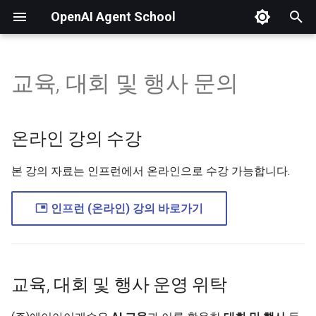
OpenAI Agent School
검
색
교육, 대회 및 행사 문의
01. OpenAI Platform 소개 및 가입
04. AI 기초 및 LLM의 입출력 구조
08. Tools와 Agent 원리
14. MAS 및 Agent Builder 개요
20. Chatkit 템플릿 복제 (Github)
23. Fine-tuning 개요
25. 개발 환경 (Codespaces) 구축
OpenAI Python SDK
파이썬 SDK로 API 
어
를
02. 토큰과 요금 정책
05. 비추론 모델 실습 (GPT-4 등)
09. Function Calling
15. 조건(If/else)에 따른 핸드오프
21. API Key, 워크플로우 ID 생성
24. Fine-tuning 실습
26. FastMCP로 MCP 개발
🔗 Fine Tuining Data Creator
API 요청 및 input 구조
온라인 강의 수강
(feat. 바이브 코딩)
입
03. 조직 설정 및 무료 할당량 받기
06. 프롬프트 엔지니어링 실습
10. Web Search
16. Guardrails로 안전한 대화
22. Cloudflare로 앱 배포하기
이미지와 파일 입력
본 강의 자료는 인프런에서 온라인으로 수강 가능합니다.
력
27. Smithery로 MCP 배포
07. 추론 모델 실습 (GPT-5 등)
11. Code Interpreter
17. state(전역), input(지역),
Prompt Variables 활용
하
인프런 (온라인) 강의 바로가기
workflow(입력) 변수
세
12. RAG (File Search)
API 응답 및 id로 재요
요
18. MCP 및 widget으로 UI 답변
13. MCP (Model Context
API Stream 응답 처리
교육, 대회 및 행사 운영 위탁
Protocol)
19. 반복문(While)과 File search
이미지 생성 응답 처리